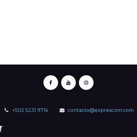
.
+502 5231 9716
contacto@exprescom.com