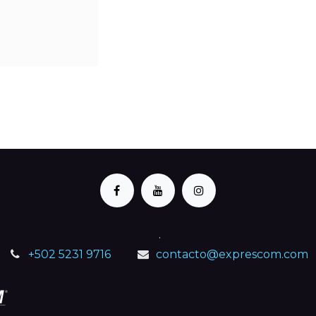
.
+502 5231 9716
contacto@exprescom.com