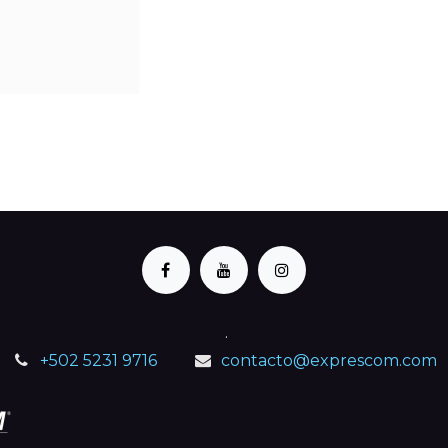
.
+502 5231 9716
contacto@exprescom.com