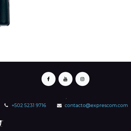
.
+502 5231 9716
contacto@exprescom.com