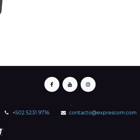
.
+502 5231 9716
contacto@exprescom.com