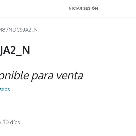
INICIAR SESIÓN
H87NDC9JA2_N
JA2_N
onible para venta
eseos
 30 días