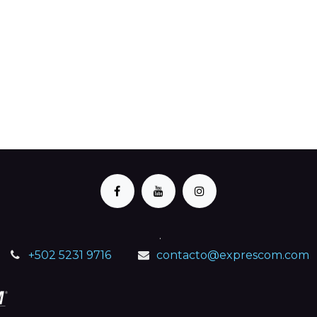
.
+502 5231 9716
contacto@exprescom.com