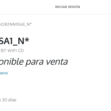
INICIAR SESIÓN
M28JNN9SA1_N*
SA1_N*
 BT WIFI CD
onible para venta
eseos
 30 días