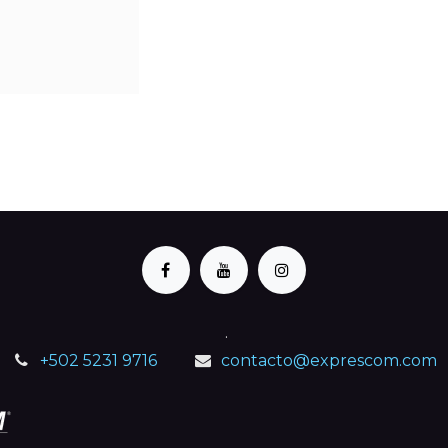
.
+502 5231 9716
contacto@exprescom.com