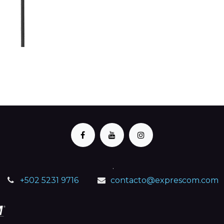
.
+502 5231 9716
contacto@exprescom.com