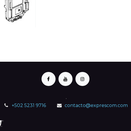
.
+502 5231 9716
contacto@exprescom.com