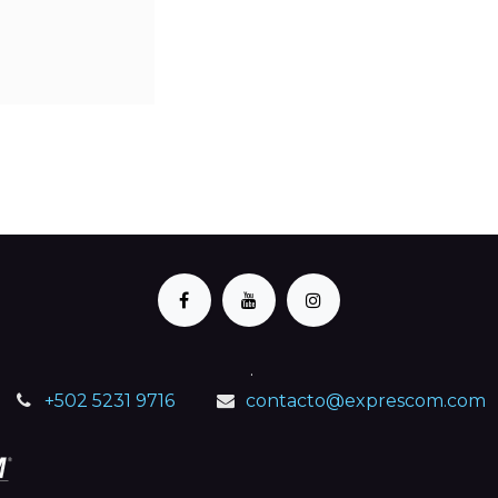
.
+502 5231 9716
contacto@exprescom.com