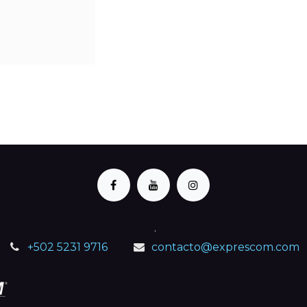
.
+502 5231 9716
contacto@exprescom.com