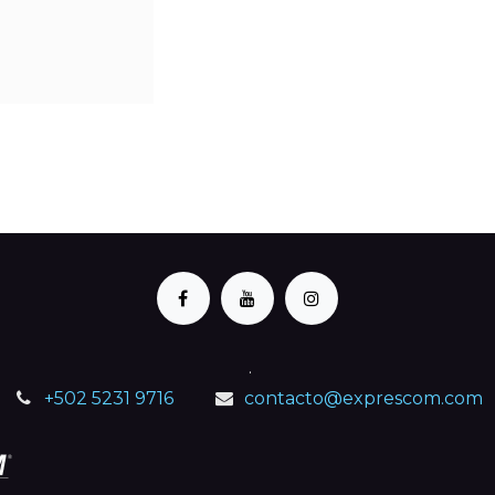
.
+502 5231 9716
contacto@exprescom.com