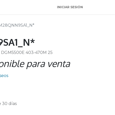
INICIAR SESIÓN
M28QNN9SA1_N*
SA1_N*
DGM5500E 403-470M 25
onible para venta
eseos
 30 días